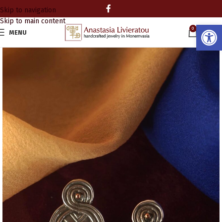
Skip to navigation
Skip to main content
Ανοίξτε
0
MENU
0.00