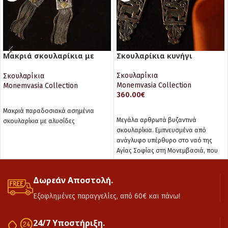
Μακριά σκουλαρίκια με
Σκουλαρίκια κυνήγι
αλυσίδες
Σκουλαρίκια
Σκουλαρίκια
Monemvasia Collection
Monemvasia Collection
360.00
€
ΔΙΑΒΆΣΤΕ ΠΕΡΙΣΣΌΤΕΡΑ
ΠΡΟΣΘΉΚΗ ΣΤΟ ΚΑΛΆΘΙ
Μακριά παραδοσιακά ασημένια
Μεγάλα αρθρωτά βυζαντινά
σκουλαρίκια με αλυσίδες
σκουλαρίκια. Εμπνευσμένα από
ανάγλυφο υπέρθυρο στο ναό της
Αγίας Σοφίας στη Μονεμβασιά, που
αναπαριστά σκύλο και λαγό.
Δωρεάν Αποστολή.
Εξοφλημένες παραγγελίες, από 60€ και πάνω!
24/7 Υποστήριξη.