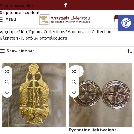
Skip to navigation
Skip to main content
Ανοίξτε
0
MENU
0.00
Αρχική σελίδα
Προϊόν Collections
Monemvasia Collection
Βλέπετε 1–15 από 34 αποτελέσματα
Show sidebar
SOLD O
UT
Byzantine lightweight