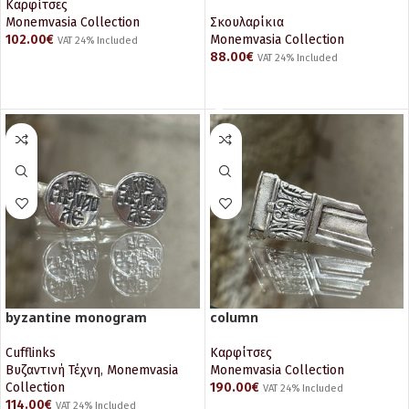
earrings
Καρφίτσες
Monemvasia Collection
Σκουλαρίκια
102.00
€
Monemvasia Collection
VAT 24% Included
88.00
€
VAT 24% Included
ΠΡΟΣΘΉΚΗ ΣΤΟ ΚΑΛΆΘΙ
ΔΙΑΒΆΣΤΕ ΠΕΡΙΣΣΌΤΕΡΑ
byzantine monogram
column
Cufflinks
Καρφίτσες
Βυζαντινή Τέχνη
,
Monemvasia
Monemvasia Collection
Collection
190.00
€
VAT 24% Included
114.00
€
VAT 24% Included