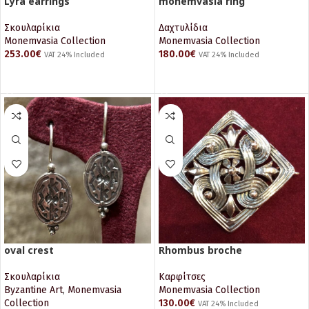
Lyra earrings
monemvasia ring
Σκουλαρίκια
Δαχτυλίδια
Monemvasia Collection
Monemvasia Collection
253.00
€
180.00
€
VAT 24% Included
VAT 24% Included
ΠΡΟΣΘΉΚΗ ΣΤΟ ΚΑΛΆΘΙ
ΠΡΟΣΘΉΚΗ ΣΤΟ ΚΑΛΆΘΙ
oval crest
Rhombus broche
Σκουλαρίκια
Καρφίτσες
Byzantine Art
,
Monemvasia
Monemvasia Collection
Collection
130.00
€
VAT 24% Included