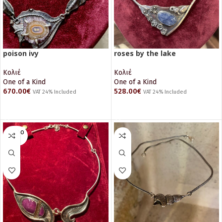
poison ivy
roses by the lake
Κολιέ
Κολιέ
One of a Kind
One of a Kind
670.00
€
528.00
€
VAT 24% Included
VAT 24% Included
ΠΡΟΣΘΉΚΗ ΣΤΟ ΚΑΛΆΘΙ
ΠΡΟΣΘΉΚΗ ΣΤΟ ΚΑΛΆΘΙ
SOLD O
UT