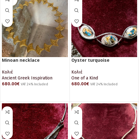
UT
Minoan necklace
Oyster turquoise
Κολιέ
Κολιέ
Ancient Greek Inspiration
One of a Kind
680.00
€
680.00
€
VAT 24% Included
VAT 24% Included
ΔΙΑΒΆΣΤΕ ΠΕΡΙΣΣΌΤΕΡΑ
ΠΡΟΣΘΉΚΗ ΣΤΟ ΚΑΛΆΘΙ