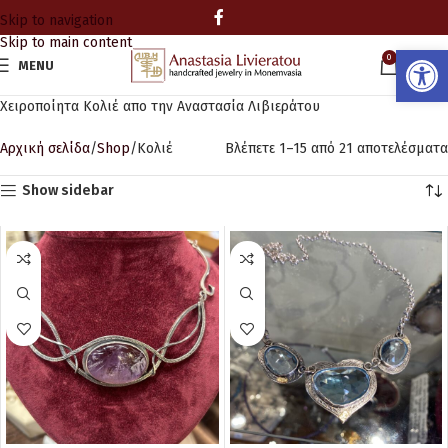
Skip to navigation
Skip to main content
Ανοίξτε
0
MENU
0.00
Χειροποίητα Κολιέ απο την Αναστασία Λιβιεράτου
Αρχική σελίδα
Shop
Κολιέ
Βλέπετε 1–15 από 21 αποτελέσματα
Show sidebar