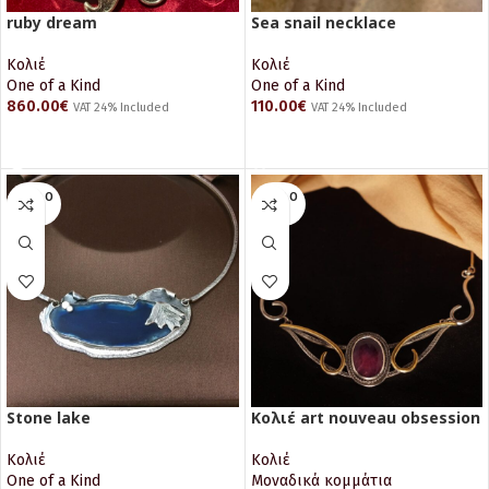
ruby dream
Sea snail necklace
Κολιέ
Κολιέ
One of a Kind
One of a Kind
860.00
€
110.00
€
VAT 24% Included
VAT 24% Included
ΔΙΑΒΆΣΤΕ ΠΕΡΙΣΣΌΤΕΡΑ
ΠΡΟΣΘΉΚΗ ΣΤΟ ΚΑΛΆΘΙ
SOLD O
SOLD O
UT
UT
Stone lake
Κολιέ art nouveau obsession
Κολιέ
Κολιέ
One of a Kind
Μοναδικά κομμάτια