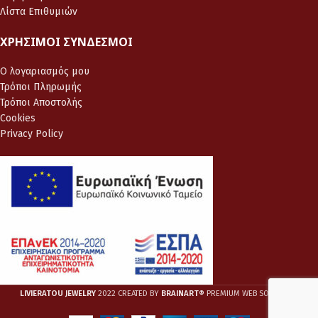
Λίστα Επιθυμιών
ΧΡΉΣΙΜΟΙ ΣΎΝΔΕΣΜΟΙ
Ο λογαριασμός μου
Τρόποι Πληρωμής
Τρόποι Αποστολής
Cookies
Privacy Policy
LIVIERATOU JEWELRY
2022 CREATED BY
BRAINART®
PREMIUM WEB SOLUTIONS