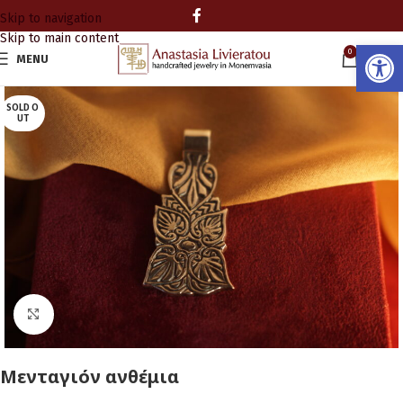
Skip to navigation
Skip to main content
Ανοίξτε
0
MENU
0.00
SOLD O
UT
Click to enlarge
Μενταγιόν ανθέμια