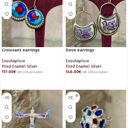
Croissant earrings
Dove earrings
Σκουλαρίκια
Σκουλαρίκια
Fired Enamel Silver
Fired Enamel Silver
117.00
€
146.00
€
VAT 24% Included
VAT 24% Included
ΔΙΑΒΆΣΤΕ ΠΕΡΙΣΣΌΤΕΡΑ
ΠΡΟΣΘΉΚΗ ΣΤΟ ΚΑΛΆΘΙ
SOLD O
UT