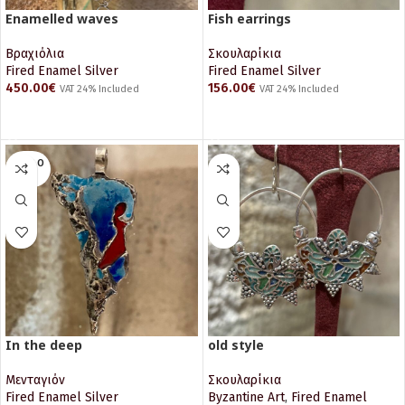
Enamelled waves
Fish earrings
Βραχιόλια
Σκουλαρίκια
Fired Enamel Silver
Fired Enamel Silver
450.00
€
156.00
€
VAT 24% Included
VAT 24% Included
ΠΡΟΣΘΉΚΗ ΣΤΟ ΚΑΛΆΘΙ
ΠΡΟΣΘΉΚΗ ΣΤΟ ΚΑΛΆΘΙ
SOLD O
UT
In the deep
old style
Μενταγιόν
Σκουλαρίκια
Fired Enamel Silver
Byzantine Art
,
Fired Enamel