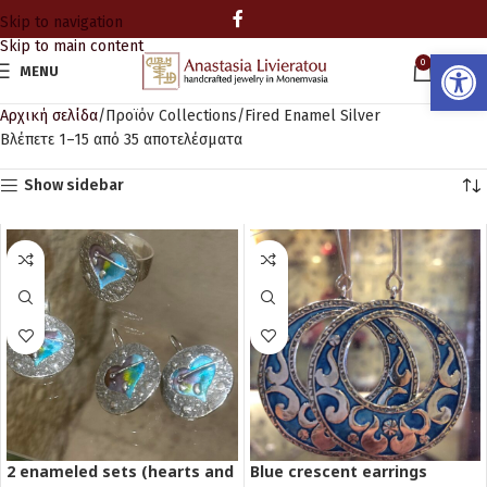
Skip to navigation
Skip to main content
Ανοίξτε
0
MENU
0.00
Αρχική σελίδα
Προϊόν Collections
Fired Enamel Silver
Βλέπετε 1–15 από 35 αποτελέσματα
Show sidebar
2 enameled sets (hearts and
Blue crescent earrings