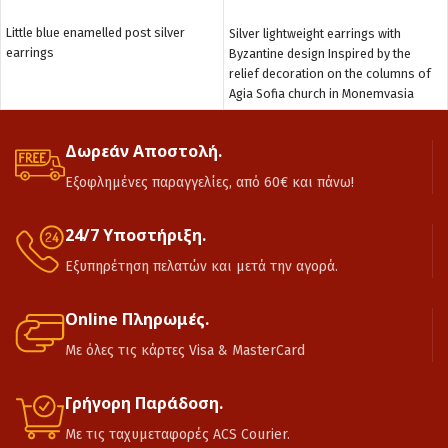
ΔΙΑΒΆΣΤΕ ΠΕΡΙΣΣΌΤΕΡΑ
ΔΙΑΒΆΣΤΕ ΠΕΡΙΣΣΌΤΕΡΑ
Little blue enamelled post silver
Silver lightweight earrings with
earrings
Byzantine design Inspired by the
relief decoration on the columns of
Agia Sofia church in Monemvasia
Δωρεάν Αποστολή.
Εξοφλημένες παραγγελίες, από 60€ και πάνω!
24/7 Υποστήριξη.
Εξυπηρέτηση πελατών και μετά την αγορά.
Online Πληρωμές.
Με όλες τις κάρτες Visa & MasterCard
Γρήγορη Παράδοση.
Με τις ταχυμεταφορές ACS Courier.