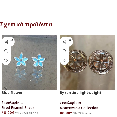
Σχετικά προϊόντα
SOLD O
SOLD O
UT
UT
Blue flower
Byzantine lightweight
earrings
Σκουλαρίκια
Σκουλαρίκια
Fired Enamel Silver
Monemvasia Collection
48.00
€
88.00
€
VAT 24% Included
VAT 24% Included