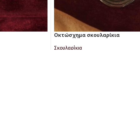
Οκτώσχημα σκουλαρίκια
Σκουλαρίκια
Monemvasia Collection
168.00
€
ΠΡΟΣΘΉΚΗ ΣΤΟ ΚΑΛΆΘΙ
Καρφωτά σκουλαρίκια βυζαντινού στ
οστήριξη.
Online Πληρωμές.
ηση πελατών και
Με όλες τις κάρτες Visa &
 αγορά.
MasterCard