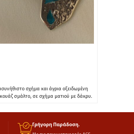
Σκουλαρίκια
Σκουλαρίκια
Fired Enamel Si
170.00
€
ΠΡΟΣΘΉΚΗ ΣΤΟ 
ασυνήθιστο σχήμα και άγρια οξειδωμένη
Σκουλαρίκια μ
ρκουάζ σμάλτο, σε σχήμα ματιού με δάκρυ.
Γρήγορη Παράδοση.