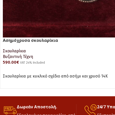
Ασημόχρυσα σκουλαρίκια
Σκουλαρίκια
Βυζαντινή Τέχνη
590.00
€
VAT 24% Included
ΠΡΟΣΘΉΚΗ ΣΤΟ ΚΑΛΆΘΙ
Σκουλαρίκια με κυκλικό σχέδιο από ασήμι και χρυσό 14Κ
Δωρεάν Αποστολή.
24/7 Υπ