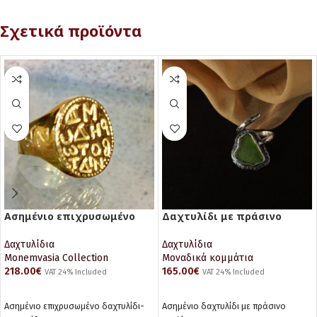
Σχετικά προϊόντα
Ασημένιο επιχρυσωμένο
Δαχτυλίδι με πράσινο
δαχτυλίδι της Μαρίας
γυαλί
Βοτανειάτη
Δαχτυλίδια
Δαχτυλίδια
Monemvasia Collection
Μοναδικά κομμάτια
218.00
€
165.00
€
VAT 24% Included
VAT 24% Included
ΠΡΟΣΘΉΚΗ ΣΤΟ ΚΑΛΆΘΙ
ΠΡΟΣΘΉΚΗ ΣΤΟ ΚΑΛΆΘΙ
Ασημένιο επιχρυσωμένο δαχτυλίδι-
Ασημένιο δαχτυλίδι με πράσινο