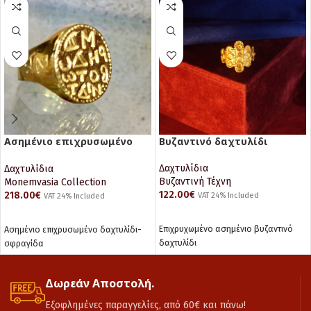
Ασημένιο επιχρυσωμένο
Βυζαντινό δαχτυλίδι
δαχτυλίδι της Μαρίας
Βοτανειάτη
Δαχτυλίδια
Δαχτυλίδια
Βυζαντινή Τέχνη
Monemvasia Collection
122.00
€
218.00
€
VAT 24% Included
VAT 24% Included
ΠΡΟΣΘΉΚΗ ΣΤΟ ΚΑΛΆΘΙ
ΠΡΟΣΘΉΚΗ ΣΤΟ ΚΑΛΆΘΙ
Επιχρυχωμένο ασημένιο βυζαντινό
Ασημένιο επιχρυσωμένο δαχτυλίδι-
δαχτυλίδι
σφραγίδα
Δωρεάν Αποστολή.
Εξοφλημένες παραγγελίες, από 60€ και πάνω!