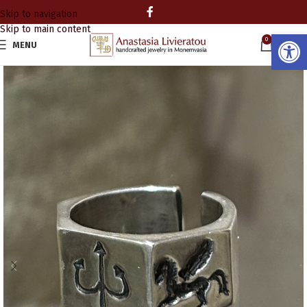
Skip to navigation
Skip to main content
Ανοίξτε
0
MENU
0.00