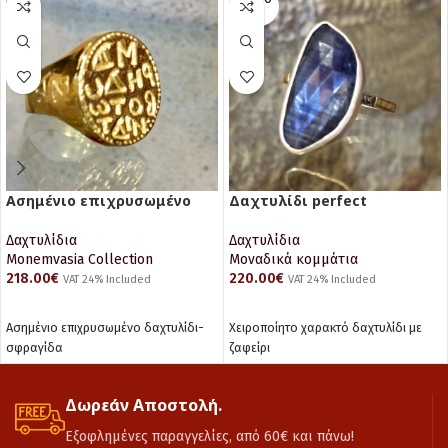
SOLD O
UT
Ασημένιο επιχρυσωμένο
Δαχτυλίδι perfect
δαχτυλίδι της Μαρίας
imperfections
Βοτανειάτη
Δαχτυλίδια
Δαχτυλίδια
Monemvasia Collection
Μοναδικά κομμάτια
218.00
€
220.00
€
VAT 24% Included
VAT 24% Included
ΠΡΟΣΘΉΚΗ ΣΤΟ ΚΑΛΆΘΙ
ΔΙΑΒΆΣΤΕ ΠΕΡΙΣΣΌΤΕΡΑ
Ασημένιο επιχρυσωμένο δαχτυλίδι-
Χειροποίητο χαρακτό δαχτυλίδι με
σφραγίδα
ζαφείρι
Δωρεάν Αποστολή.
Εξοφλημένες παραγγελίες, από 60€ και πάνω!