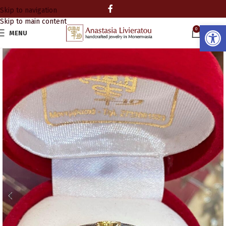
Skip to navigation
Skip to main content
Ανοίξτε
0
MENU
0.00