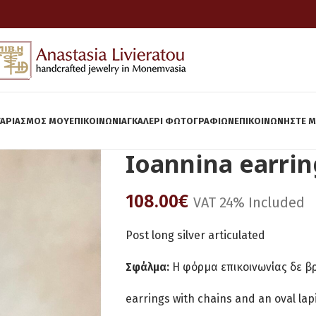
ΓΑΡΙΑΣΜΌΣ ΜΟΥ
ΕΠΙΚΟΙΝΩΝΊΑ
ΓΚΆΛΕΡΙ ΦΩΤΟΓΡΑΦΙΏΝ
ΕΠΙΚΟΙΝΩΝΉΣΤΕ Μ
Ioannina earrin
108.00
€
VAT 24% Included
Post long silver articulated
Σφάλμα:
Η φόρμα επικοινωνίας δε β
earrings with chains and an oval lapi