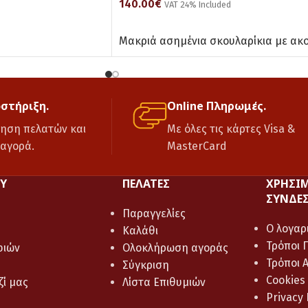
140.00
€
VAT 24% Included
ΔΙΑΒΆΣΤΕ ΠΕΡΙΣΣΌΤΕΡΑ
Μακριά ασημένια σκουλαρίκια με ακ
οστήριξη.
Online Πληρωμές.
ηση πελατών και
Με όλες τις κάρτες Visa &
 αγορά.
MasterCard
Ύ
ΠΕΛΆΤΕΣ
ΧΡΉΣΙ
ΣΎΝΔΕ
Παραγγελίες
Ο λογαρ
Καλάθι
Τρόποι 
φιών
Ολοκλήρωση αγοράς
Τρόποι 
Σύγκριση
Cookies
ζί μας
Λίστα Επιθυμιών
Privacy 